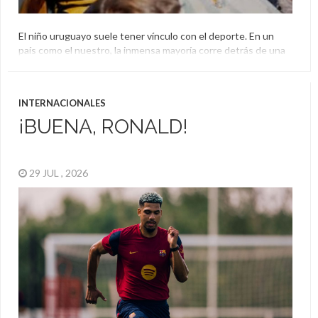
El niño uruguayo suele tener vínculo con el deporte. En un
país como el nuestro, la inmensa mayoría corre detrás de una
pelota ya sea para patearla con el pie, tirarla con la mano,
pegarle con una raqueta o incluso si es ovalada y no es
redonda. Es por eso que muchos destacan en más […]
INTERNACIONALES
¡BUENA, RONALD!
29 JUL , 2026