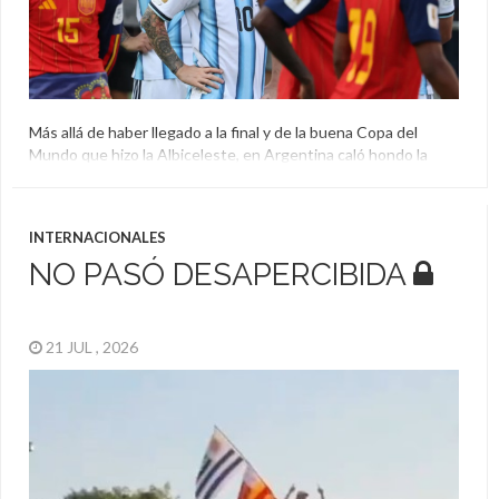
Más allá de haber llegado a la final y de la buena Copa del
Mundo que hizo la Albiceleste, en Argentina caló hondo la
derrota en la final del Mundial ante España por 1-0.
Aparecieron teorías de que había algo más detrás de la
derrota, algunas sin mucho fundamento, pero también se dio
INTERNACIONALES
una situación […]
NO PASÓ DESAPERCIBIDA
21 JUL , 2026