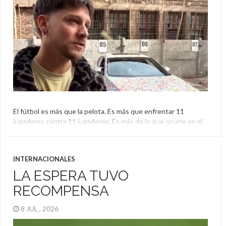
El fútbol es más que la pelota. Es más que enfrentar 11
jugadores contra 11 jugadores. Es más de lo que ocurre en el
terreno de juego. En época de Mundial, todo el mundo está
fanatizado, pero también dice presente el furor del álbum.
¿Cómo un hizo un hincha para unir las dos pasiones? De […]
INTERNACIONALES
LA ESPERA TUVO
RECOMPENSA
8 JUL , 2026