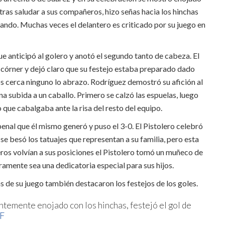
ras saludar a sus compañeros, hizo señas hacia los hinchas
ndo. Muchas veces el delantero es criticado por su juego en
ue anticipó al golero y anotó el segundo tanto de cabeza. El
 córner y dejó claro que su festejo estaba preparado dado
s cerca ninguno lo abrazo. Rodríguez demostró su afición al
a subida a un caballo. Primero se calzó las espuelas, luego
o que cabalgaba ante la risa del resto del equipo.
penal que él mismo generó y puso el 3-0. El Pistolero celebró
se besó los tatuajes que representan a su familia, pero esta
os volvían a sus posiciones el Pistolero tomó un muñeco de
ramente sea una dedicatoria especial para sus hijos.
s de su juego también destacaron los festejos de los goles.
temente enojado con los hinchas, festejó el gol de
YF