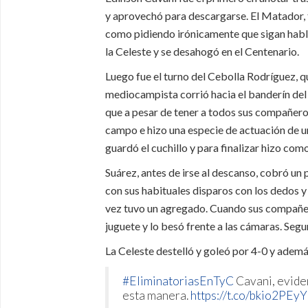
y aprovechó para descargarse. El Matador, t
como pidiendo irónicamente que sigan habla
la Celeste y se desahogó en el Centenario.
Luego fue el turno del Cebolla Rodríguez, q
mediocampista corrió hacia el banderín del
que a pesar de tener a todos sus compañero
campo e hizo una especie de actuación de un
guardó el cuchillo y para finalizar hizo com
Suárez, antes de irse al descanso, cobró un 
con sus habituales disparos con los dedos y 
vez tuvo un agregado. Cuando sus compañer
juguete y lo besó frente a las cámaras. Segu
La Celeste destelló y goleó por 4-0 y ademá
#EliminatoriasEnTyC
Cavani, eviden
esta manera.
https://t.co/bkio2PEy