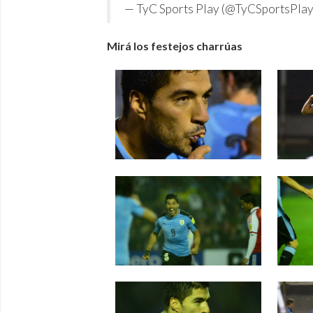
— TyC Sports Play (@TyCSportsPla
Mirá los festejos charrúas