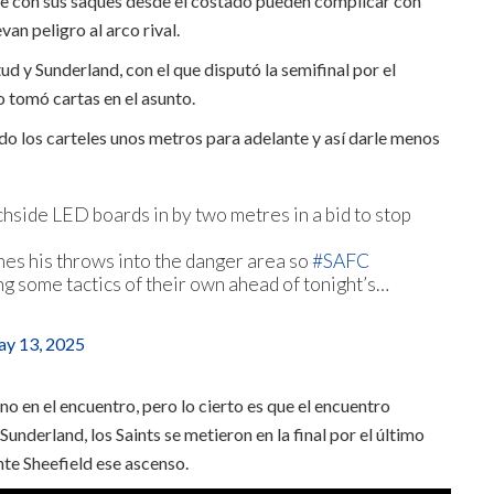
que con sus saques desde el costado pueden complicar con
van peligro al arco rival.
d y Sunderland, con el que disputó la semifinal por el
o tomó cartas en el asunto.
do los carteles unos metros para adelante y así darle menos
hside LED boards in by two metres in a bid to stop
es his throws into the danger area so
#SAFC
ng some tactics of their own ahead of tonight’s…
y 13, 2025
 no en el encuentro, pero lo cierto es que el encuentro
 Sunderland, los Saints se metieron en la final por el último
te Sheefield ese ascenso.