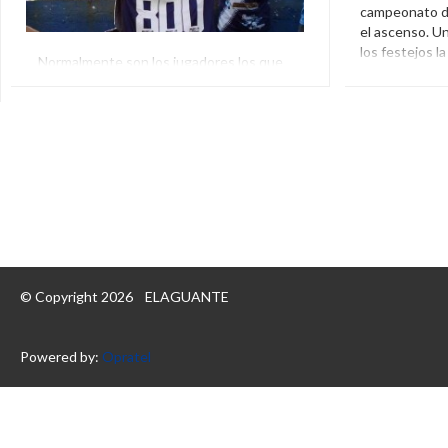
campeonato de
el ascenso. U
los festejos l
Normalmente son los jugadores los que
envió sus feli
reciben una camiseta con el número de
partido disputados cuando alcanzan una
Ascenso
,
M
cifra significativa pero esta vez le tocó a
División
,
Torq
Sebastián Jorge, un hincha de San Martín de
Burzaco que milita en la D, la cuarta
categoría del fútbol argentino. Hace 32 años
que va a la cancha […]
Ascenso
,
Fútbol
,
Fútbol Argentino
,
Hincha
,
San Martín De Burzaco
© Copyright 2026
ELAGUANTE
Powered by:
Opratel