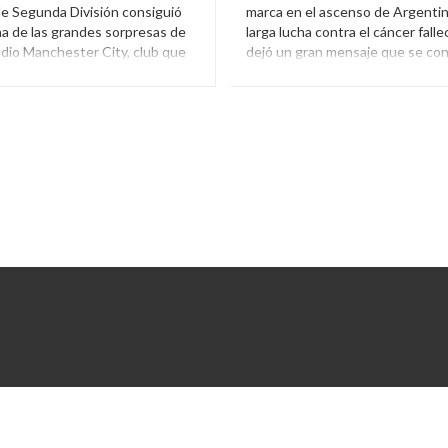
 Segunda División consiguió
marca en el ascenso de Argentin
na de las grandes sorpresas de
larga lucha contra el cáncer falle
a dio Manchester City, club que
dejó un gran mensaje que se con
citaciones.
una arenga revelada en las últim
anchester City
,
Primera
Argentina
,
Ascenso
,
Cáncer
,
ue
,
Twitter
Peralta