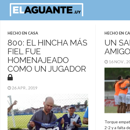
HECHO EN CASA
HECHO EN C
800: EL HINCHA MÁS
UN SA
FIEL FUE
AMIG
HOMENAJEADO
16 NOV , 
COMO UN JUGADOR
26 APR , 2019
Torque empató
2-2 y a falta d