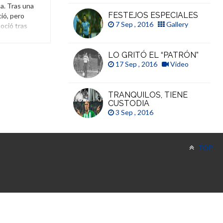
a. Tras una
FESTEJOS ESPECIALES
ció, pero
7 Sep , 2016
Gallery
oció tras
as horas.
Gonzalo
LO GRITÓ EL “PATRÓN”
17 Sep , 2016
Video
TRANQUILOS, TIENE
CUSTODIA
3 Sep , 2016
TOP