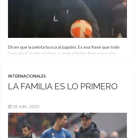
Dicen que la pelota busca al jugador. Es esa frase que todo
“patadura” suele emplear cuando el balón llega a sus pies
dando gala a unos dotes que no siempre están. Si hay un
hombre que sí puede hablar de su calidad con un esférico en
sus pies es Ronaldinho. El “10” brasileño, ya retirado, […]
INTERNACIONALES
Cristiano Ronaldo
LA FAMILIA ES LO PRIMERO
18 JUN , 2020