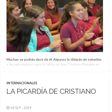
Muchas se podrán decir de él. Algunos lo tildarán de soberbio
o de egocéntrico, pero lo cierto es que Cristiano Ronaldo es
crack tanto dentro como fuera del campo de juego. Lo
demostró en más de una ocasión y lo volvió a hacer en las
últimas horas. Es que CR7 le hizo un regalo muy […]
INTERNACIONALES
Cristiano Ronaldo
LA PICARDÍA DE CRISTIANO
18 SEP , 2019