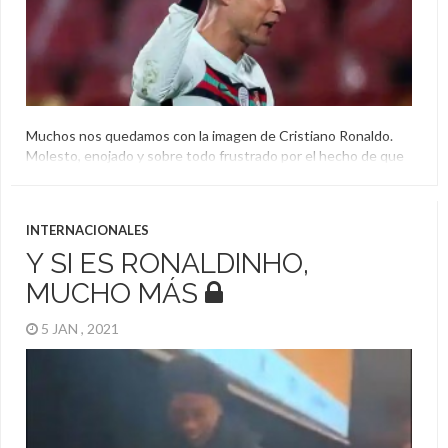
Muchos nos quedamos con la imagen de Cristiano Ronaldo.
Molesto, enojado y sobre todo frustrado por el hecho de que
no le cobraran el gol anotado en el choque entre Portugal y
Serbia debido a que los árbitros no apreciaron que la pelota sí
ingresó. Muy enojado, el capitán de Portugal tiró la cinta al […]
INTERNACIONALES
Cristiano Ronaldo
Y SI ES RONALDINHO,
MUCHO MÁS
5 JAN , 2021