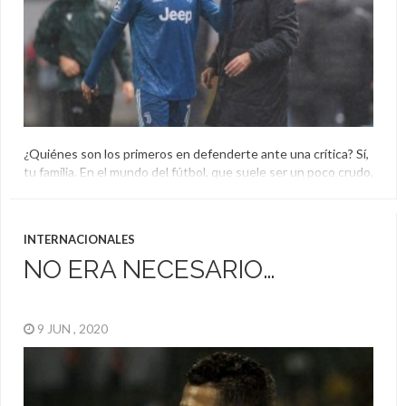
¿Quiénes son los primeros en defenderte ante una crítica? Sí,
tu familia. En el mundo del fútbol, que suele ser un poco crudo,
hemos vivido más de una ocasión donde los familiares salen en
defensa de los suyos. Ocurrió con madres, padres y como en
este caso, con hermanas. Es que la hermana de Cristiano […]
INTERNACIONALES
Cristiano Ronaldo
NO ERA NECESARIO…
9 JUN , 2020