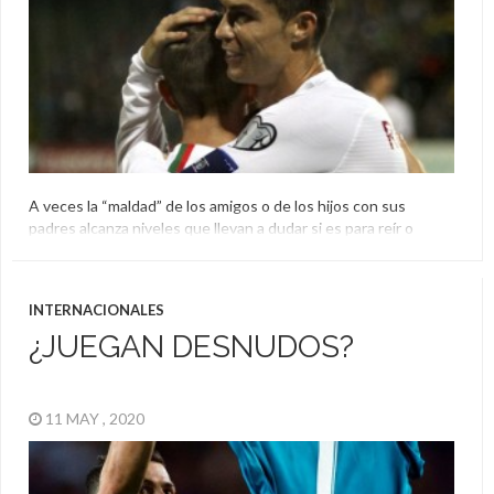
A veces la “maldad” de los amigos o de los hijos con sus
padres alcanza niveles que llevan a dudar si es para reír o
realmente apiadarse de ellos. Las bromas a veces son un poco
pesadas y en esta ocasión tuvo a un futbolista involucrado. Es
que por intermedio de un Instagram Live de […]
INTERNACIONALES
Cristiano Ronaldo
¿JUEGAN DESNUDOS?
11 MAY , 2020