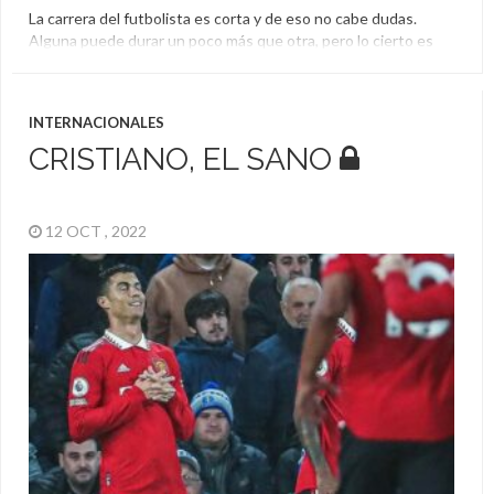
La carrera del futbolista es corta y de eso no cabe dudas.
Alguna puede durar un poco más que otra, pero lo cierto es
que llega un momento en el que toca retirarse. Lionel Messi y
Cristiano Ronaldo están cada vez más cerca de ese momento
que pocos queremos que llegue porque sabemos que será […]
INTERNACIONALES
Cristiano Ronaldo
,
Lionel Messi
CRISTIANO, EL SANO
12 OCT , 2022