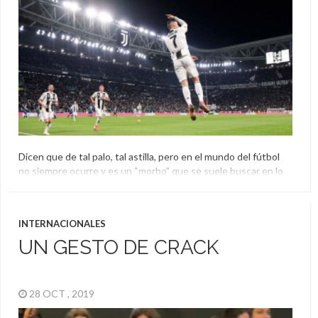
Dicen que de tal palo, tal astilla, pero en el mundo del fútbol
no siempre ocurre y es un “morbo” que se suele buscar en lo
más chicos e hijos de los grandes futbolistas. No se sabe
todavía exactamente a qué se dedicará el hijo de Cristiano
Ronaldo, pero algo está aseguro: parece que celebrará […]
INTERNACIONALES
Cristiano Ronaldo
UN GESTO DE CRACK
28 OCT , 2019