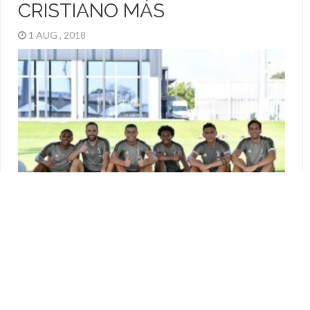
CRISTIANO MÁS
1 AUG , 2018
La llegada de Cristiano Ronaldo a la Juventus revolucionó el
mundo fútbol, la Serie A, Turín y el plantel de la “Vecchia
Signora”. Lo cierto es que CR7 fue recibido como uno más en
el equipo italiano y en sus primeros días de trabajo ya se le vio
con un grupo formado. En el mismo […]
EL RINCÓN DE LAS ARAÑAS
Cristiano Ronaldo
,
Juventus
,
Rodrigo Bentancur