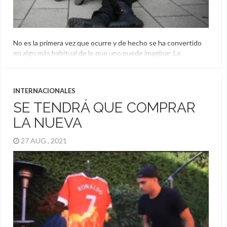
No es la primera vez que ocurre y de hecho se ha convertido
en algo más habitual de lo que uno puede imaginar. La
potencia de los disparos de Cristiano Ronaldo es conocida por
todos y así como a veces la sufren los arqueros para evitar los
goles, también lo sufren los de afuera. En […]
INTERNACIONALES
Cristiano Ronaldo
SE TENDRÁ QUE COMPRAR
LA NUEVA
27 AUG , 2021