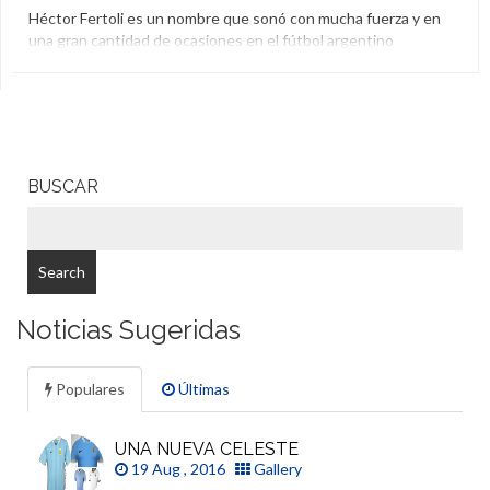
Héctor Fertoli es un nombre que sonó con mucha fuerza y en
una gran cantidad de ocasiones en el fútbol argentino
durante el mercado de verano. San Lorenzo y Newells se
reparten su ficha, pero el atacante debutó con Racing y lo hizo
de muy buena manera. En sus primeros minutos con la
camiseta del […]
Héctor Fértoli
,
Racing Club
BUSCAR
Noticias Sugeridas
Populares
Últimas
UNA NUEVA CELESTE
19 Aug , 2016
Gallery