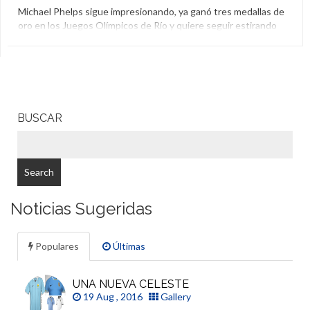
Michael Phelps sigue impresionando, ya ganó tres medallas de
oro en los Juegos Olímpicos de Río y quiere seguir estirando
su leyenda. ¿Qué come? ¿Cómo entrena? Mirá algunas
curiosidades.
Juegos Olímpicos
,
Michael Phelps
,
Natación
BUSCAR
Noticias Sugeridas
Populares
Últimas
UNA NUEVA CELESTE
19 Aug , 2016
Gallery