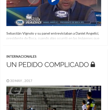
Sebastián Vignolo y su panel entrevistaban a Daniel Angelici,
presidente de Boca, cuando algo ocurrió en las imágenes que
utilizan de fondo. Dos personas robaron un ómnibus que
circulaba por la autopista y en las redes sociales lo hicieron
notar.
INTERNACIONALES
Boca
,
Daniel Angelici
,
Entrevista
,
Fox Sports
,
Robo
UN PEDIDO COMPLICADO
30 MAY , 2017