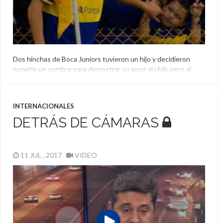
Dos hinchas de Boca Juniors tuvieron un hijo y decidieron
ponerle un nombre para demostrar su amor al club, pero al
publicar el documento para mostrarlo dejaron en claro que la
ortografía no era su fuerte.
Argentina
,
Boca
,
Hija
,
Nombre
,
Xeneize
INTERNACIONALES
DETRÁS DE CÁMARAS
11 JUL , 2017
VIDEO