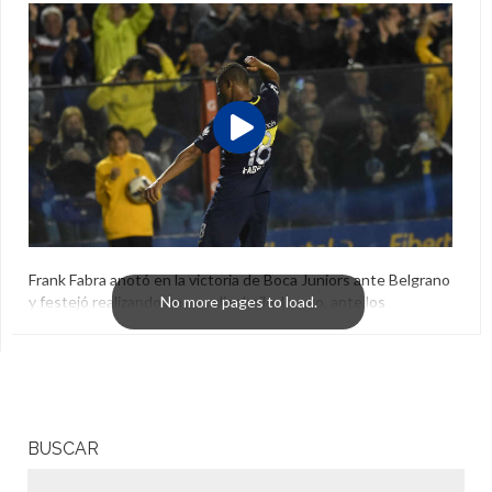
Frank Fabra anotó en la victoria de Boca Juniors ante Belgrano
y festejó realizando un peculiar baile. Luego, ante los
periodistas, repitió la danza y explicó el motivo: quiere que su
hermano más chico pueda verlo en los videojuegos.
Baile
,
Boca
,
Fifa
,
Frank Fabra
,
Videojuego
BUSCAR