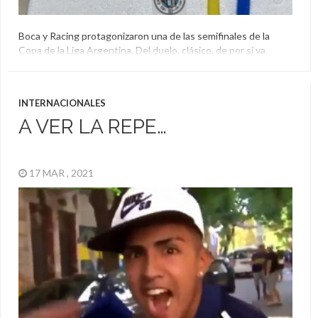
Boca y Racing protagonizaron una de las semifinales de la
Copa de la Liga Argentina. Del duelo, clásico, de por sí ya
guardaba mucho condimento y luego de disputado el juego,
mucho más. Y es que la Academia se quedó con la bronca de
no llevarse un partido en el que hizo más que el […]
INTERNACIONALES
Boca
,
Racing
A VER LA REPE…
17 MAR , 2021