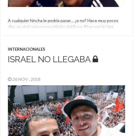
A cualquier hincha le podría pasar… ¿o no? Hace muy pocos
días se vivió una nueva edición del Boca-River por la Liga
Profesional de Fútbol de Argentina y un hecho muy particular
se dio en la previa al juego con un simpatizante xeneize. Se
arrimó a un micrófono y ante la sorpresa de muchos su […]
INTERNACIONALES
Boca
,
River Plate
ISRAEL NO LLEGABA
26 NOV , 2018