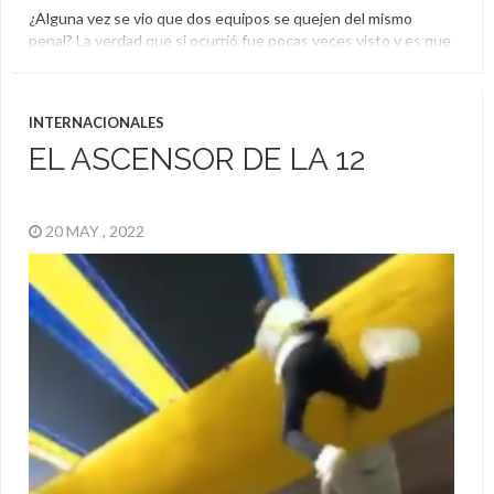
¿Alguna vez se vio que dos equipos se quejen del mismo
penal? La verdad que si ocurrió fue pocas veces visto y es que
no es algo de todos los días, pero sucedió en el fútbol
argentino. El problema radica en que Racing y Boca definían el
torneo argentino. El Xeneize jugaba con Independiente y […]
INTERNACIONALES
Boca
,
Racing
EL ASCENSOR DE LA 12
20 MAY , 2022