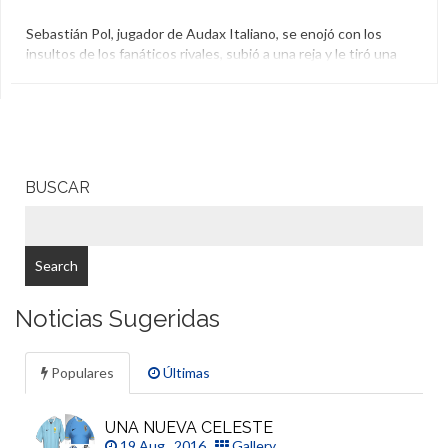
Sebastián Pol, jugador de Audax Italiano, se enojó con los
insultos de los fanáticos rivales, subió a una reja y le tiró una
patada a la cabeza a uno de los hinchas. Recordá otros cruces
entre jugadores e hinchas, entre los que está Messi, el
Tanque Silva y Cantona.
Agresión
,
Boca
,
Eric Cantona
,
Hincha
,
Lionel Messi
,
River
,
Sebastián Pol
BUSCAR
Noticias Sugeridas
Populares
Últimas
UNA NUEVA CELESTE
19 Aug , 2016
Gallery