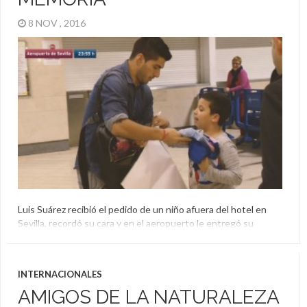
8 NOV , 2016
Luis Suárez recibió el pedido de un niño afuera del hotel en
Sevilla, recordó su cara y en el aeropuerto le entregó su
camiseta que había utilizado en el partido. Gran gesto del
Pistolero, que además demostró que tiene buena memoria.
Barcelona
,
Camiseta
,
Fanático
,
Luis Suárez
INTERNACIONALES
AMIGOS DE LA NATURALEZA