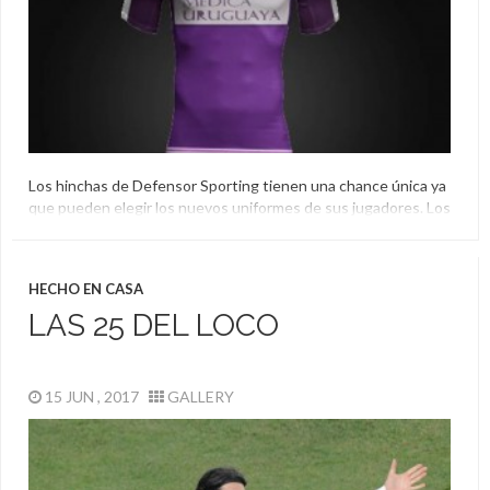
Los hinchas de Defensor Sporting tienen una chance única ya
que pueden elegir los nuevos uniformes de sus jugadores. Los
fanáticos pueden diseñar sus camisetas y la empresa que los
viste optará por alguna de ellas.
Camiseta
,
Defensor Sporting
,
Hinchas
HECHO EN CASA
LAS 25 DEL LOCO
15 JUN , 2017
GALLERY