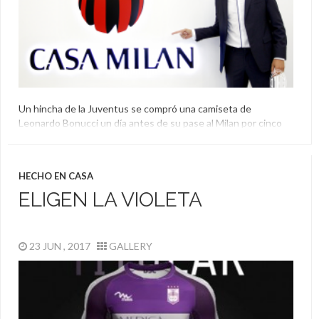
Un hincha de la Juventus se compró una camiseta de
Leonardo Bonucci un día antes de su pase al Milan por cinco
temporadas. Enojado pidió que la cambiaran y al no tener
respuesta llevó el caso a defensa del consumidor.
Camiseta
,
Juventus
,
Leonardo Bonucci
,
Milan
HECHO EN CASA
ELIGEN LA VIOLETA
23 JUN , 2017
GALLERY