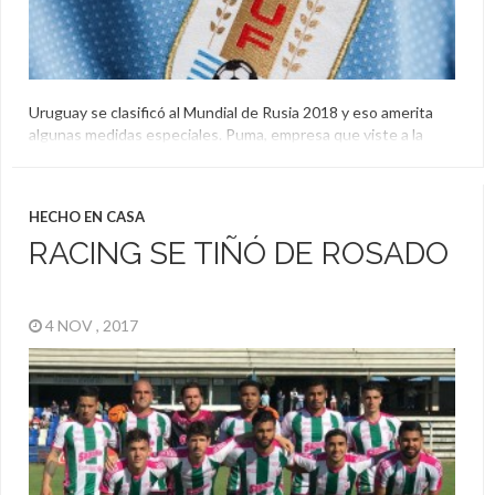
Uruguay se clasificó al Mundial de Rusia 2018 y eso amerita
algunas medidas especiales. Puma, empresa que viste a la
Celeste, elaboró una nueva camiseta que fue presentada ayer
en un evento en Casapueblo.
Camiseta
,
Mundial
,
Puma
,
Rusia 2018
,
Uruguay
HECHO EN CASA
RACING SE TIÑÓ DE ROSADO
4 NOV , 2017