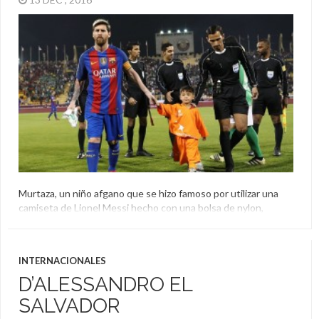
Murtaza, un niño afgano que se hizo famoso por utilizar una
camiseta de Lionel Messi hecho con una bolsa de nylon,
cumplió su sueño y conoció al 10. Lo abrazó, se sacó fotos y se
rebeló cuando lo mandaron salir del campo y volvió con la
Pulga.
INTERNACIONALES
Bolsa
,
Camiseta
,
Lionel Messi
,
Murtaza
,
Niño
,
Qatar
D’ALESSANDRO EL
SALVADOR