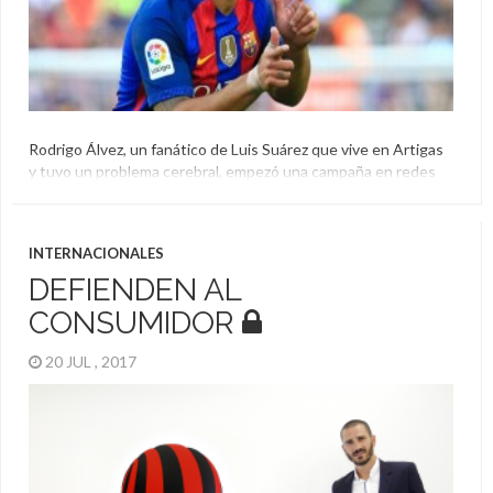
Rodrigo Álvez, un fanático de Luis Suárez que vive en Artigas
y tuvo un problema cerebral, empezó una campaña en redes
sociales para conseguir una camiseta y el Pistolero le envió un
regalo.
Artigas
,
Barcelona
,
Camiseta
,
Dino
,
Luis Suárez
INTERNACIONALES
DEFIENDEN AL
CONSUMIDOR
20 JUL , 2017