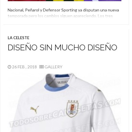
Nacional, Peñarol y Defensor Sporting ya disputan una nueva
temporada pero los cambios siguen apareciendo. Los tres
equipos tendrán nuevas camiseta y en redes sociales hubo
muchos comentarios.
Camiseta
,
Defensor
,
Homenaje
,
Nacional
,
Peñarol
LA CELESTE
DISEÑO SIN MUCHO DISEÑO
26 FEB , 2018
GALLERY