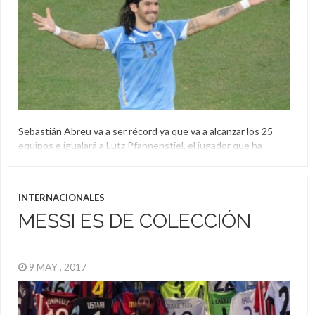
Sebastián Abreu va a ser récord ya que va a alcanzar los 25
equipos e igualará a Lutz Pfannenstiel, el jugador que ha
jugado en más clubes en la historia. Repasá todas las
camisetas que defendió el Loco en su carrera.
Camiseta
,
Puerto Montt
,
Récord
,
Sebastián Abreu
INTERNACIONALES
MESSI ES DE COLECCIÓN
9 MAY , 2017