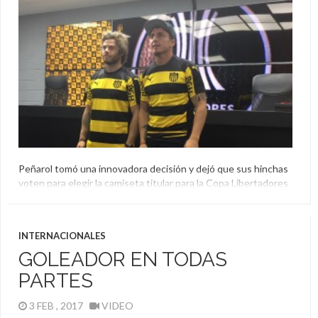
Peñarol tomó una innovadora decisión y dejó que sus hinchas
voten para elegir la camiseta titular para la Copa Libertadores
2017. Lo curioso es que las dos opciones tuvieron gran
aceptación y usarán ambas en el torneo.
Camiseta
,
Copa Libertadores
,
Peñarol
INTERNACIONALES
GOLEADOR EN TODAS
PARTES
3 FEB , 2017
VIDEO