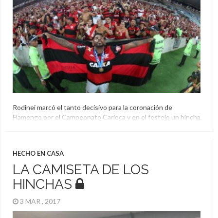
Rodinei marcó el tanto decisivo para la coronación de
Flamengo por el Campeonato Carioca y en el festejo un hincha
le robó la camiseta. El jugador lanzó una búsqueda por Twitter
y se la devolvieron.
Camiseta
,
Festejo
,
Flamengo
,
Hincha
,
Rodinei
HECHO EN CASA
LA CAMISETA DE LOS
HINCHAS
3 MAR , 2017