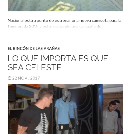
Nacional está a punto de estrenar una nueva camiseta para la
temporada 2018 y está realizando una campaña de
expectativa con dibujos de niños, pero en las redes sociales
se filtraron fotos y la estrategia puede verse arruinada.
Camiseta
,
Nacional
,
Umbro
EL RINCÓN DE LAS ARAÑAS
LO QUE IMPORTA ES QUE
SEA CELESTE
22 NOV , 2017