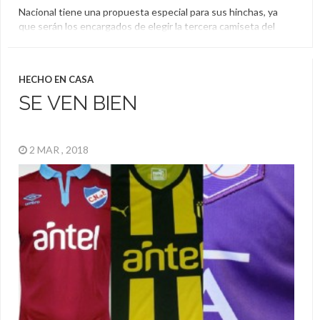
Nacional tiene una propuesta especial para sus hinchas, ya
que serán los encargados de elegir la tercera camiseta del
club pero también de diseñarla, ya que abrieron un concurso
que les permite subir sus idas.
Camiseta
,
Diseño
,
Nacional
,
Umbro
HECHO EN CASA
SE VEN BIEN
2 MAR , 2018