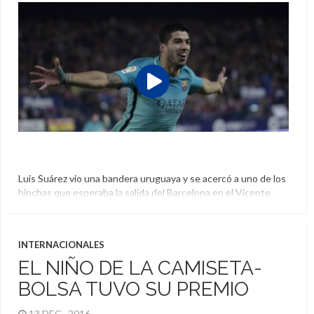
Luis Suárez vio una bandera uruguaya y se acercó a uno de los
hinchas que esperaba la salida del Barcelona en el Vicente
Calderón. Un niño, con gorro del Colchonero, corrió a abrazar
al Pistolero y se llevó un premio bastante especial.
Barcelona
,
Camiseta
,
Luis Suárez
,
Niño
,
Regalo
INTERNACIONALES
EL NIÑO DE LA CAMISETA-
BOLSA TUVO SU PREMIO
13 DEC , 2016