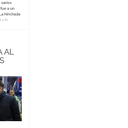
 varios
 fue a un
 La hinchada
 y lo
o.
late
,
Rodrigo
 AL
S