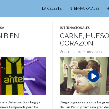
LA CELESTE
INTERNACIONALES
H
ASA
INTERNACIONALES
N BIEN
CARNE, HUESO
CORAZÓN
018
22 DEC , 2017
VIDEO
arol y Defensor Sporting ya
Diego Lugano es uno de los gran
nueva temporada pero los
de San Pablo y tuvo una gran de