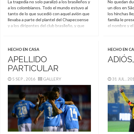
La tragedia no solo paralizó a los brasileños y
No quedan dud
a los colombianos. Todo el mundo estuvo al
un dios en São
tanto de lo que sucedió con aquel avión que
los hinchas l
llevaba a parte del plantel del Chapecoense
familia le pre
y a los dirigentes del club brasileño, y que
el nombre y el 
cayó sorpresivamente. Con el paso de los
Diego Luga
días el mundo fútbol mostró su […]
Atlético Nacional
,
Chapecoense
,
HECHO EN CASA
HECHO EN C
Homenaje
,
Recopa Sudamericana
APELLIDO
ADIÓS
PARTICULAR
5 SEP , 2016
GALLERY
31 JUL , 2