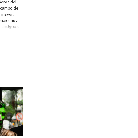
eros del
l campo de
 mayor.
enaje muy
s antiguos.
,
Socios
,