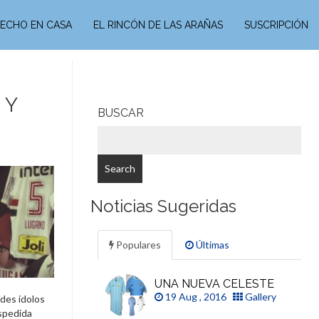
ECHO EN CASA
EL RINCÓN DE LAS ARAÑAS
SUSCRIPCIÓN
 Y
BUSCAR
Noticias Sugeridas
Populares
Últimas
UNA NUEVA CELESTE
19 Aug , 2016
Gallery
des ídolos
spedida