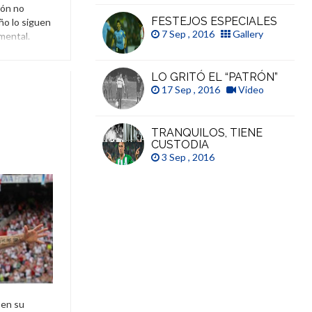
ión no
FESTEJOS ESPECIALES
ño lo siguen
7 Sep , 2016
Gallery
mental.
je
,
San Pablo
LO GRITÓ EL “PATRÓN”
17 Sep , 2016
Video
TRANQUILOS, TIENE
CUSTODIA
3 Sep , 2016
 en su