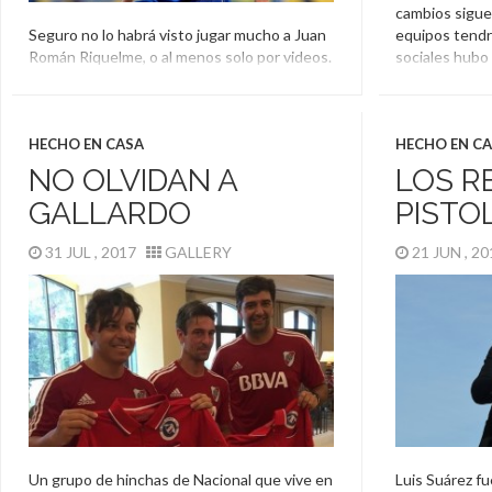
cambios sigue
Seguro no lo habrá visto jugar mucho a Juan
equipos tendr
Román Riquelme, o al menos solo por videos.
sociales hubo
Lo cierto es que este niño homenajeó a uno
Camiseta
,
D
de los mejores número 10 del fútbol con una
Peñarol
de sus jugadas más célebres: el caño a
Yepes. Lautaro tiene tan solo 8 años, es de
HECHO EN CASA
HECHO EN C
Rio Cuarto y […]
NO OLVIDAN A
LOS R
Homenaje
,
Juan Román Riquelme
GALLARDO
PISTO
31 JUL , 2017
GALLERY
21 JUN , 2
Un grupo de hinchas de Nacional que vive en
Luis Suárez f