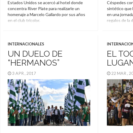
Estados Unidos se acercó al hotel donde
Céspedes con
concentra River Plate para realizarle un
sintético que 
homenaje a Marcelo Gallardo por sus años
en una jornada
en el club tricolor.
regalos de la 
Estados Unidos
,
Homenaje
,
Marcelo
Homenaje
,
Gallardo
,
Nacional
,
Orlando
Nacional
,
Rega
INTERNACIONALES
INTERNACIO
UN DUELO DE
EL TO
“HERMANOS”
LUGA
3 APR , 2017
22 MAR , 