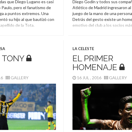
as que Diego Lugano es casi
Diego Godín y todos sus compañ
 Paulo, pero el fanatismo de
Atlético de Madrid ingresaron a
lega a puntos extremos. Una
juego de la mano de una persona
sentó su hijo al que bautizó con
Detrás del gesto existe un hom
apellido de la Tota.
emotivo del club a los socios má
no
,
Homenaje
,
Niño
,
Sao Paulo
Atlético De Madrid
,
Homenaje
Veteranos
,
Vitalicios
ASA
LA CELESTE
, TONY
EL PRIMER
HOMENAJE
016
GALLERY
16 JUL , 2016
GALLERY