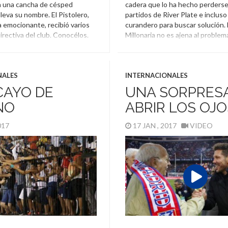
 una cancha de césped
cadera que lo ha hecho perderse
lleva su nombre. El Pistolero,
partidos de River Plate e incluso
 emocionante, recibió varios
curandero para buscar solución.
directiva del club. Conocélos.
Millonaria no es ajena al problema
recordó en el minuto 7 del partid
Los Céspedes
,
Luis Suárez
,
los
Argentina
,
Homenaje
,
River P
Mora
NALES
INTERNACIONALES
CAYO DE
UNA SORPRESA
NO
ABRIR LOS OJO
2017
17 JAN , 2017
VIDEO