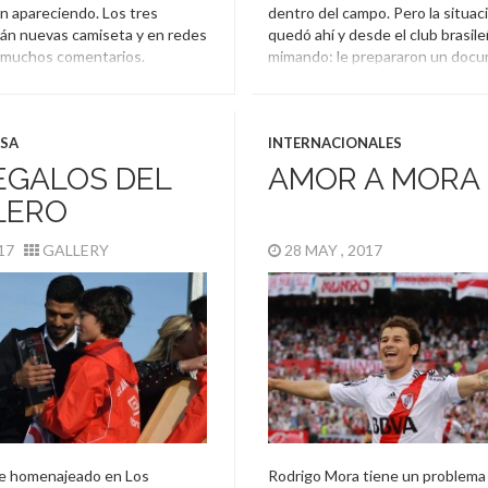
n apareciendo. Los tres
dentro del campo. Pero la situac
án nuevas camiseta y en redes
quedó ahí y desde el club brasile
 muchos comentarios.
mimando: le prepararon un docu
efensor
,
Homenaje
,
Nacional
,
Brasil
,
Diego Lugano
,
Homena
ASA
INTERNACIONALES
EGALOS DEL
AMOR A MORA
LERO
017
GALLERY
28 MAY , 2017
ue homenajeado en Los
Rodrigo Mora tiene un problema